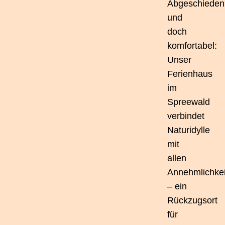
Abgeschieden
und
doch
komfortabel:
Unser
Ferienhaus
im
Spreewald
verbindet
Naturidylle
mit
allen
Annehmlichke
– ein
Rückzugsort
für